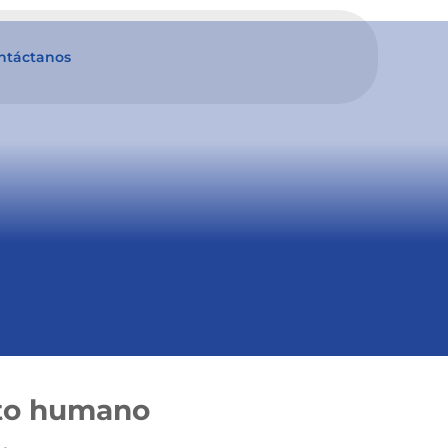
ntáctanos
nto humano