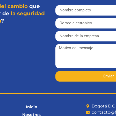
del cambio
que
r de
la seguridad
a
?
Enviar
Bogotá D.C -
Inicio
contacto@f
Nosotros